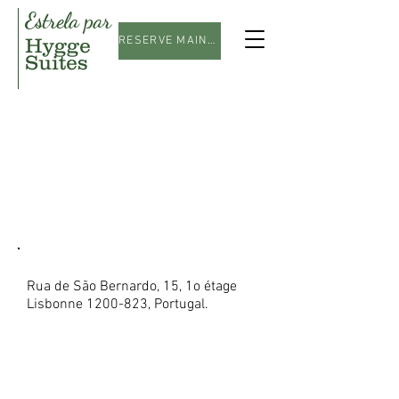
Estrela par
Hygge
RESERVE MAINTENANT
Suites
Contact
Rua de São Bernardo, 15, 1o étage
Lisbonne
1200-823
, Portugal.