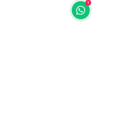
1
Notre adresse :
Rua de São Bernardo, 15, 1o
étage
Lisbonne -
1200-823
Portugal
Lisbonne
Contact