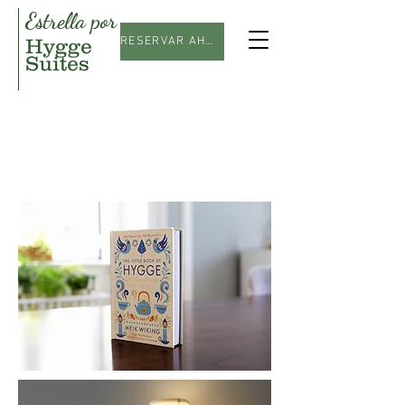
Estrella por
Hygge
RESERVAR AHORA
Suites
Tu lugar favorito en el
centro de Lisboa